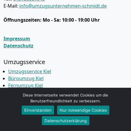
E-Mail:
info@umzugsunternehmen-schmidt.de
Öffnungszeiten:
Mo - Sa: 10:00 - 19:00 Uhr
Impressum
Datenschutz
Umzugsservice
Umzugsservice Kiel
Büroumzug Kiel
Fernumzug Kiel
Firmenumzug Kiel
Diese Internetseite verwendet Cookies um die
Halteverbot Kiel
Benutzerfreundlichkeit zu verbessern.
Klaviertransport Kiel
Einverstanden
Nur notwendige Cookies
Möbeleinlagerung Kiel
Seniorenumzug Kiel
Datenschutzerklärung
Wohnungsauflösung Kiel