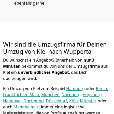
ebenfalls gerne
Wir sind die Umzugsfirma für Deinen
Umzug von Kiel nach Wuppertal
Du wünschst ein Angebot? Innerhalb von
nur 3
Minuten
bekommst du von uns der Umzugsfirma aus
Kiel ein
unverbindliches Angebot
, das Dich
überzeugen wird.
Ein Umzug von Kiel zum Beispiel
Hamburg
oder
Berlin
,
Frankfurt am Main
,
München
,
Nürnberg
,
Augsburg
,
Hannover
,
Dortmund
,
Düsseldorf
,
Köln
,
Münster
, oder
auch
Mannheim
ist immer eine logistische
Meisterleistung, die von Profis ausgeführt werden