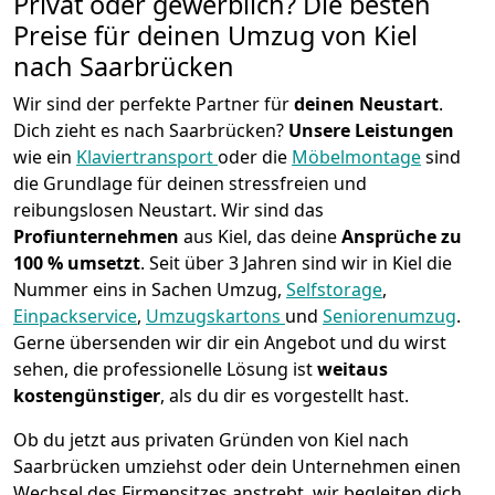
Privat oder gewerblich? Die besten
Preise für deinen Umzug von
Kiel
nach Saarbrücken
Wir sind der perfekte Partner für
deinen Neustart
.
Dich zieht es nach Saarbrücken?
Unsere Leistungen
wie ein
Klaviertransport
oder die
Möbelmontage
sind
die Grundlage für deinen stressfreien und
reibungslosen Neustart.
Wir sind das
Profiunternehmen
aus Kiel, das deine
Ansprüche zu
100 % umsetzt
. Seit über 3 Jahren sind wir in Kiel die
Nummer eins in Sachen Umzug,
Selfstorage
,
Einpackservice
,
Umzugskartons
und
Seniorenumzug
.
Gerne übersenden wir dir ein Angebot und du wirst
sehen, die professionelle Lösung ist
weitaus
kostengünstiger
, als du dir es vorgestellt hast.
Ob du jetzt aus privaten Gründen von Kiel nach
Saarbrücken umziehst oder dein Unternehmen einen
Wechsel des Firmensitzes anstrebt, wir begleiten dich